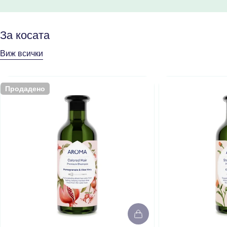
плашещо, това е 
продукт. Като екс
здравето на кожат
За косата
прозрачността е в
Виж всички
доверието. Затов
помогнем да прев
наука на лесен и 
Продадено
означава INCI и 
добър приятел?Бъ
означава Internat
Cosmetic Ingredi
номенклатура на 
съставки).Това е 
който гарантира, 
бъде изписана по
начин навсякъде п
Продадено
да ви предпази и