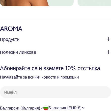
забавят клетъчно
възвръщат еласти
CITRUS AURANT
EXTRACT: Това к
принадлежи на ек
на горчив портока
Продукти
мощен антиоксида
флавоноиди), кой
Полезни линкове
свободните радик
кожата от оксидат
преждевременно
Абонирайте се и вземете 10% отстъпка
ALBUM WOOD EXTR
Научавайте за всички новости и промоции
индийско сандал
санталол, който у
Имейл
възпаленията и с
антиоксидантни 
срещу външни стр
Д
е
България (EUR €)
Български (българия)