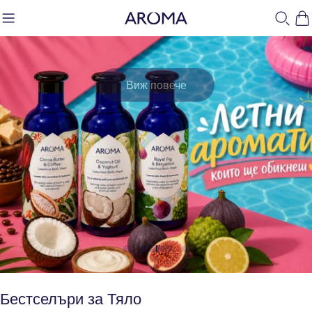
Преминете
К
към
съдържанието
Виж повече
Бестселъри за Тяло