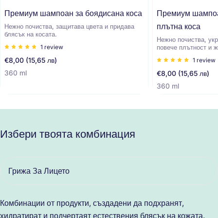
изградите наисти
Премиум шампоан за боядисана коса
Премиум шампоа
красота, не е нуж
една дума наизуст
плътна коса
Нежно почиства, защитава цвета и придава
блясък на косата.
разпознавате "ге
Нежно почиства, укр
1 review
повече плътност и ж
активни съставки,
Редовна
€8,00 (15,65 лв)
1 review
промяна за вашите
цена
360 ml
Редовна
€8,00 (15,65 лв)
дешифрирате най-
цена
360 ml
Архитектите на х
търсите дълбоко 
изглаждане на фи
поглед трябва да 
Избери твоята комбинация
SODIUM HYALURO
научно име се кри
любимата ни хиал
действа като микр
привлича и задър
Комбинации от продукти, създадени да подхранят,
Може да бъде с р
хидратират и подчертаят естествения блясък на кожата.
тегло – от високо