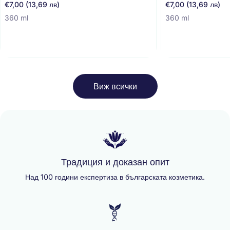
Редовна
€7,00 (13,69 лв)
Редовна
€7,00 (13,69 лв)
цена
цена
360 ml
360 ml
Виж всички
Традиция и доказан опит
Над 100 години експертиза в българската козметика.