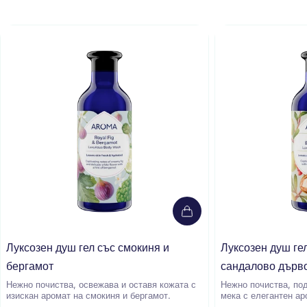
Добави в кошницата
Луксозен душ гел със смокиня и
Луксозен душ ге
бергамот
сандалово дърв
Нежно почиства, освежава и оставя кожата с
Нежно почиства, под
изискан аромат на смокиня и бергамот.
мека с елегантен ар